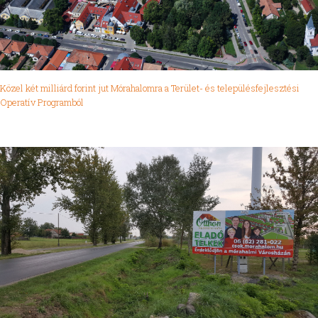
Közel két milliárd forint jut Mórahalomra a Terület- és településfejlesztési
Operatív Programból