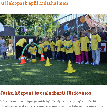
Új lakópark épül Mórahalmon.
Járási központ és családbarát fürdőváros
Mórahalom az
országos jelentőségű fürdőj
ével, ipari parkjával, bővülő
infrastruktúrájával és
oktatási-egészségügyi szolgáltató rendszer
ével olyan