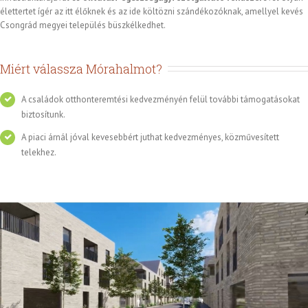
élettertet ígér az itt élőknek és az ide költözni szándékozóknak, amellyel kevés
Csongrád megyei település büszkélkedhet.
Miért válassza Mórahalmot?
A családok otthonteremtési kedvezményén felül további támogatásokat
biztosítunk.
A piaci árnál jóval kevesebbért juthat kedvezményes, közművesített
telekhez.