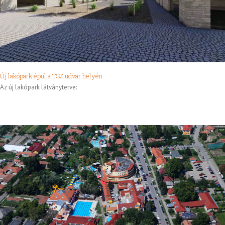
Új lakópark épül a TSZ udvar helyén
Az új lakópark látványterve: